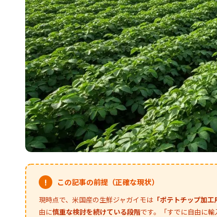
!
この記事の前提（正確な現状）
現時点で、米国産の生鮮ジャガイモは
「ポテトチップ加工
由に
慎重な検討を続けている段階
です。「すでに自由に輸