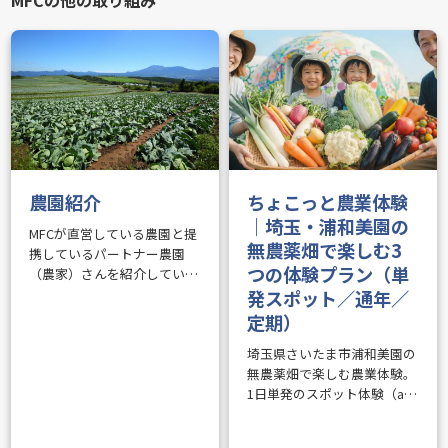
農園紹介
ちょこっと農業体験
｜埼玉・浦和美園の
MFCが直営している農園と提
無農薬畑で楽しむ3
携しているパートナー農園
つの体験プラン（単
（農家）さんを紹介していま
す。MFCが主催する体験農業
発スポット／通年／
や農業講習の拠点となりま
定期）
す。 美園ファーマーズ倶楽部
（MFC）とは 『つながりが生
埼玉県さいたま市浦和美園の
むポジティブ・アグリ・ライ
無農薬畑で楽しむ農業体験。
フ』を……
1日単発のスポット体験（aini
／アソビュー／じゃらん予
約）、通年のファミリープラ