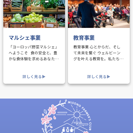
マルシェ事業
教育事業
「ヨーロッパ野菜マルシェ」
教育事業 心とからだ、そし
へようこそ 食の安全と、豊
て未来を繋ぐ ウェルビーン
かな食体験を求めるあなた
グを叶える教育を。私たち
へ。 「ヨーロッパ野菜マル
は、一人ひとりが自分らし
シェ」は、生産者と消費者が
く、心豊かに生きていくため
直接つながる場を大切にして
詳しく見る▶︎
のサポートをします。 ヘルス
詳しく見る▶︎
いる、食の喜びを分かち合う
ケア教育 心身の健康こそ
場所です。 -私たちのこだわ
が、豊かな人生を送るための
り-……
基盤です。私たち……