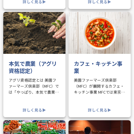
詳しく見る▶︎
ン、3ヶ月全6回の大人の農業
詳しく見る▶︎
体験の3プランをご案内。美
園ファーマーズ倶楽部
（MFC）。
本気で農業（アグリ
カフェ・キッチン事
資格認定）
業
アグリ資格認定とは 美園フ
美園ファーマーズ倶楽部
ァーマーズ倶楽部（MFC）で
（MFC）が展開するカフェ・
は「やっぱり、本気で農業を
キッチン事業 MFCでは東京都
学びたい人」に向けて、パー
豊島区駒込にある拠点（ハピ
トナー農家さんによる本格的
ノベーションラヴSTUDIO）
な農業指導のもと、「アグリ
詳しく見る▶︎
にて、収穫野菜の調理加工や
詳しく見る▶︎
ジュニア資格」「アグリシニ
実食イベントの開催だけでな
ア資格」「アグリマスター資
く、期間限定カフェや料理教
格」の三つ……
室など……